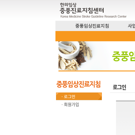
중풍임상진료지침
사