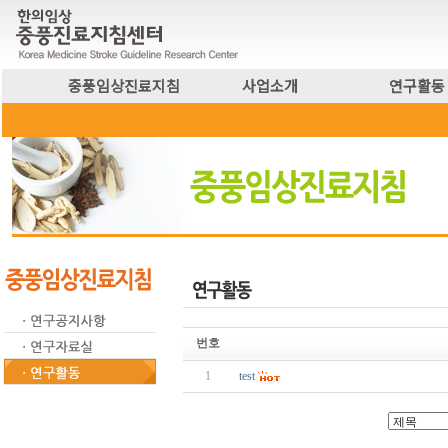
중풍임상진료지침
사업소개
연구활동
번호
1
test