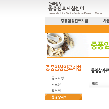
중풍임상진료지침
사
번호