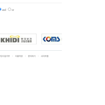
and
or