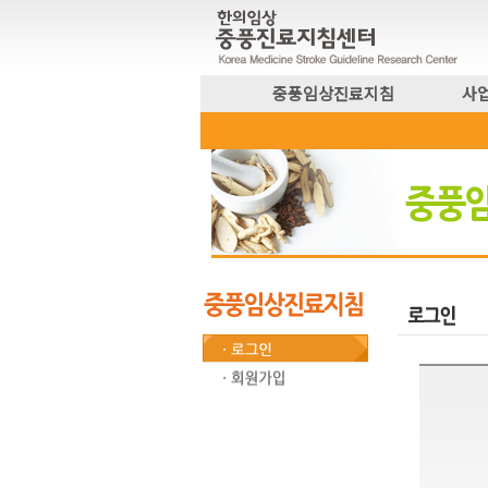
중풍임상진료지침
사